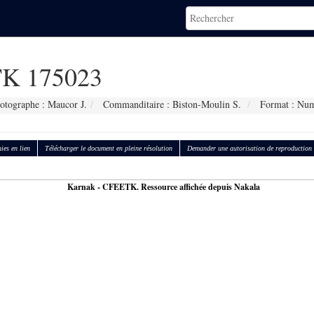
K 175023
otographe : Maucor J.
Commanditaire : Biston-Moulin S.
Format : Num
ies en lien
Télécharger le document en pleine résolution
Demander une autorisation de reproduction