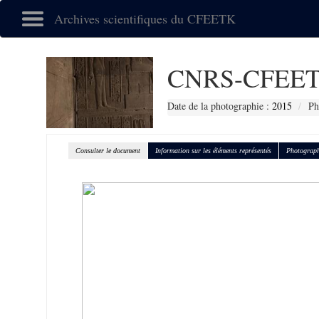
Archives scientifiques du CFEETK
CNRS-CFEET
Date de la photographie :
2015
Ph
Consulter le document
Information sur les éléments représentés
Photograph