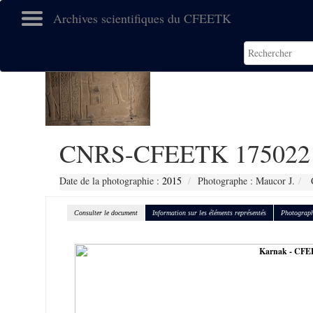
Archives scientifiques du CFEETK
CNRS-CFEETK 175022
Date de la photographie :
2015
Photographe : Maucor J.
C
Consulter le document
Information sur les éléments représentés
Photograph