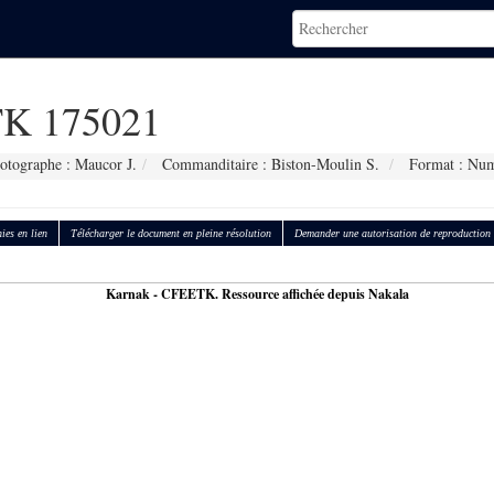
K 175021
otographe : Maucor J.
Commanditaire : Biston-Moulin S.
Format : Num
ies en lien
Télécharger le document en pleine résolution
Demander une autorisation de reproduction