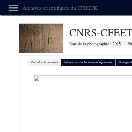
Archives scientifiques du CFEETK
CNRS-CFEET
Date de la photographie :
2015
Ph
Consulter le document
Information sur les éléments représentés
Photograph