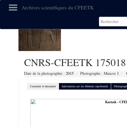
Archives scientifiques du CFEETK
CNRS-CFEETK 175018
Date de la photographie :
2015
Photographe : Maucor J.
C
Consulter le document
Information sur les éléments représentés
Photograph