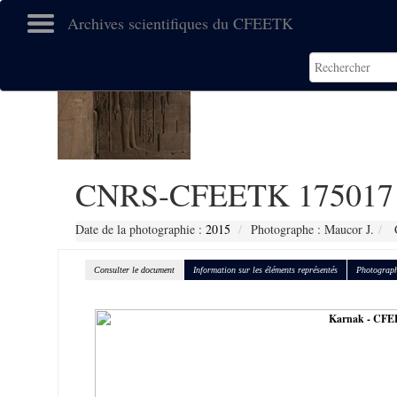
Archives scientifiques du CFEETK
CNRS-CFEETK 175017
Date de la photographie :
2015
Photographe : Maucor J.
C
Consulter le document
Information sur les éléments représentés
Photograph