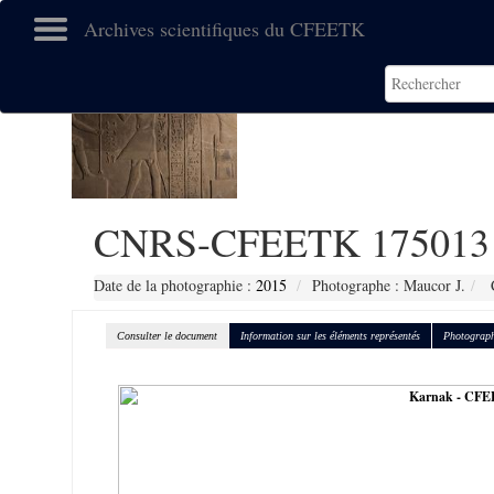
Archives scientifiques du CFEETK
CNRS-CFEETK 175013
Date de la photographie :
2015
Photographe : Maucor J.
C
Consulter le document
Information sur les éléments représentés
Photograph