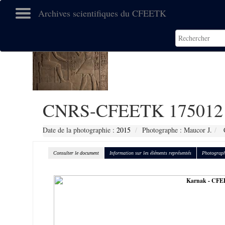
Archives scientifiques du CFEETK
CNRS-CFEETK 175012
Date de la photographie :
2015
Photographe : Maucor J.
C
Consulter le document
Information sur les éléments représentés
Photograph