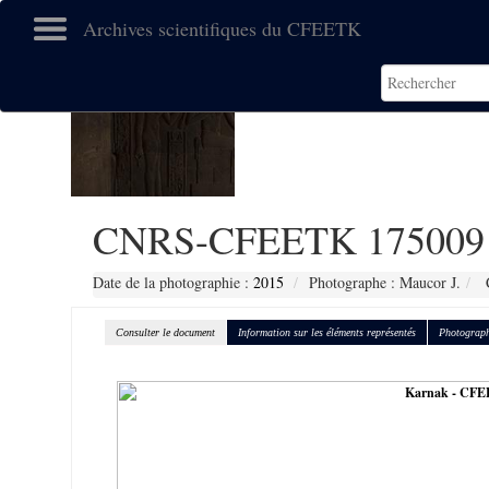
Archives scientifiques du CFEETK
CNRS-CFEETK 175009
Date de la photographie :
2015
Photographe : Maucor J.
C
Consulter le document
Information sur les éléments représentés
Photograph