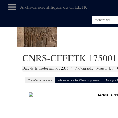
Archives scientifiques du CFEETK
CNRS-CFEETK 175001
Date de la photographie :
2015
Photographe : Maucor J.
C
Consulter le document
Information sur les éléments représentés
Photograph