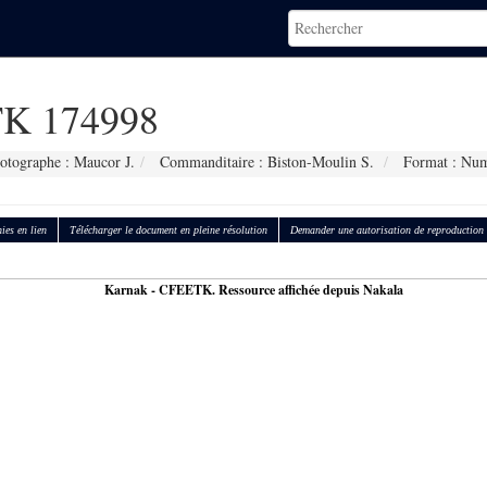
K 174998
otographe : Maucor J.
Commanditaire : Biston-Moulin S.
Format : Num
ies en lien
Télécharger le document en pleine résolution
Demander une autorisation de reproduction