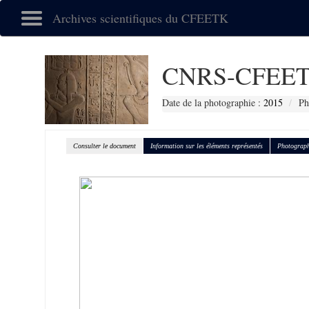
Archives scientifiques du CFEETK
CNRS-CFEET
Date de la photographie :
2015
Ph
Consulter le document
Information sur les éléments représentés
Photograph