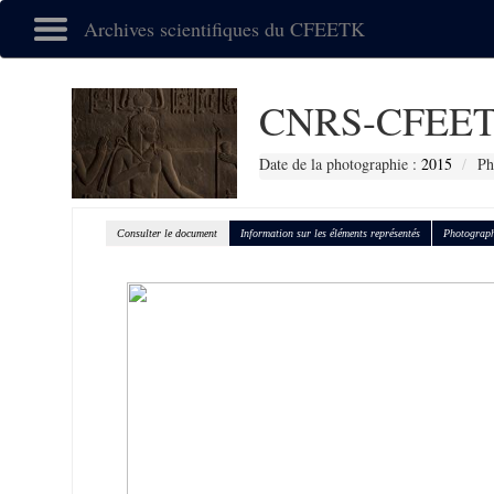
Archives scientifiques du CFEETK
CNRS-CFEET
Date de la photographie :
2015
Ph
Consulter le document
Information sur les éléments représentés
Photograph