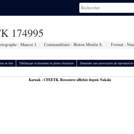
K 174995
otographe : Maucor J.
Commanditaire : Biston-Moulin S.
Format : Num
ies en lien
Télécharger le document en pleine résolution
Demander une autorisation de reproduction