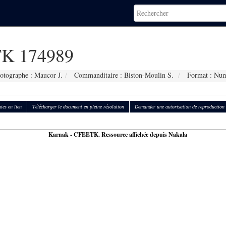
K 174989
otographe : Maucor J.
Commanditaire : Biston-Moulin S.
Format : Num
ies en lien
Télécharger le document en pleine résolution
Demander une autorisation de reproduction