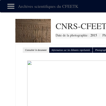
Archives scientifiques du CFEETK
CNRS-CFEET
Date de la photographie :
2015
Ph
Consulter le document
Information sur les éléments représentés
Photograph