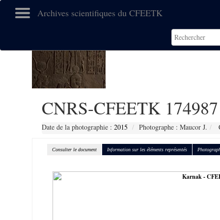
Archives scientifiques du CFEETK
CNRS-CFEETK 174987
Date de la photographie :
2015
Photographe : Maucor J.
C
Consulter le document
Information sur les éléments représentés
Photograph