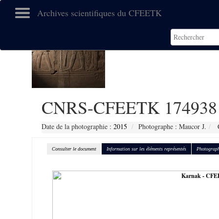
Archives scientifiques du CFEETK
CNRS-CFEETK 174938
Date de la photographie :
2015
Photographe : Maucor J.
C
Consulter le document
Information sur les éléments représentés
Photograph