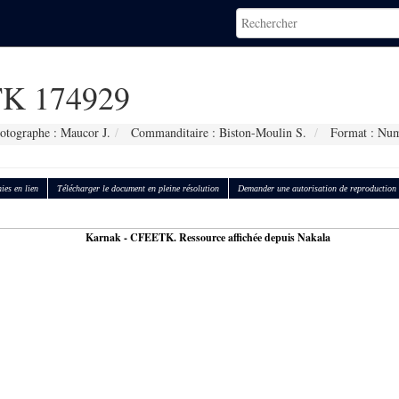
K 174929
otographe : Maucor J.
Commanditaire : Biston-Moulin S.
Format : Num
ies en lien
Télécharger le document en pleine résolution
Demander une autorisation de reproduction