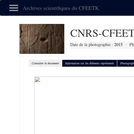
Archives scientifiques du CFEETK
CNRS-CFEET
Date de la photographie :
2015
Ph
Consulter le document
Information sur les éléments représentés
Photograph