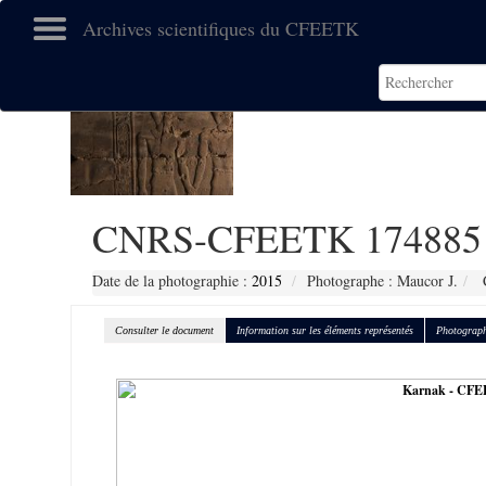
Archives scientifiques du CFEETK
CNRS-CFEETK 174885
Date de la photographie :
2015
Photographe : Maucor J.
C
Consulter le document
Information sur les éléments représentés
Photograph