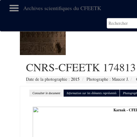
Archives scientifiques du CFEETK
CNRS-CFEETK 174813
Date de la photographie :
2015
Photographe : Maucor J.
C
Consulter le document
Information sur les éléments représentés
Photograph