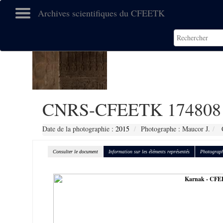
Archives scientifiques du CFEETK
CNRS-CFEETK 174808
Date de la photographie :
2015
Photographe : Maucor J.
C
Consulter le document
Information sur les éléments représentés
Photograph