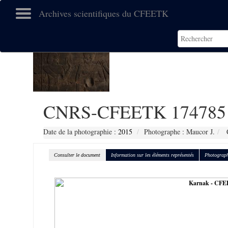
Archives scientifiques du CFEETK
CNRS-CFEETK 174785
Date de la photographie :
2015
Photographe : Maucor J.
C
Consulter le document
Information sur les éléments représentés
Photograph