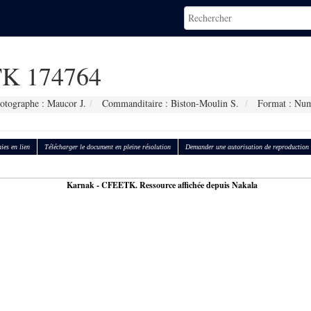
K 174764
otographe : Maucor J.
Commanditaire : Biston-Moulin S.
Format : Num
ies en lien
Télécharger le document en pleine résolution
Demander une autorisation de reproduction