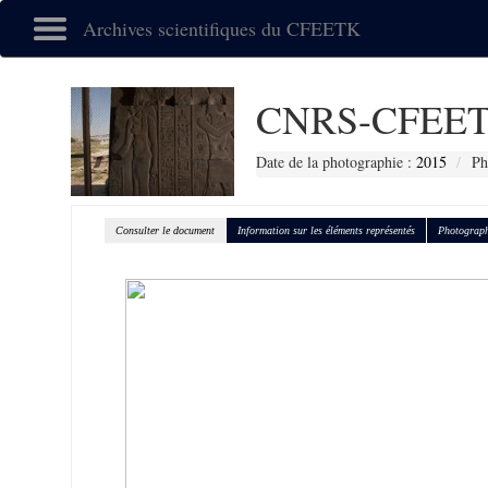
Archives scientifiques du CFEETK
CNRS-CFEET
Date de la photographie :
2015
Ph
Consulter le document
Information sur les éléments représentés
Photograph