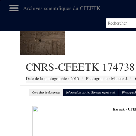
Archives scientifiques du CFEETK
CNRS-CFEETK 174738
Date de la photographie :
2015
Photographe : Maucor J.
C
Consulter le document
Information sur les éléments représentés
Photograph