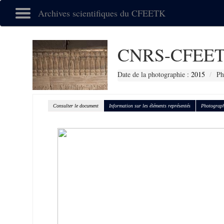
Archives scientifiques du CFEETK
CNRS-CFEET
Date de la photographie :
2015
Ph
Consulter le document
Information sur les éléments représentés
Photograph