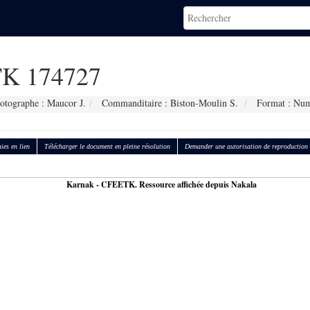
K 174727
otographe : Maucor J.
Commanditaire : Biston-Moulin S.
Format : Num
ies en lien
Télécharger le document en pleine résolution
Demander une autorisation de reproduction