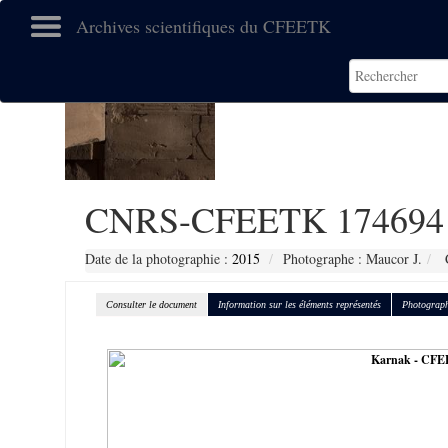
Archives scientifiques du CFEETK
CNRS-CFEETK 174694
Date de la photographie :
2015
Photographe : Maucor J.
C
Consulter le document
Information sur les éléments représentés
Photograph