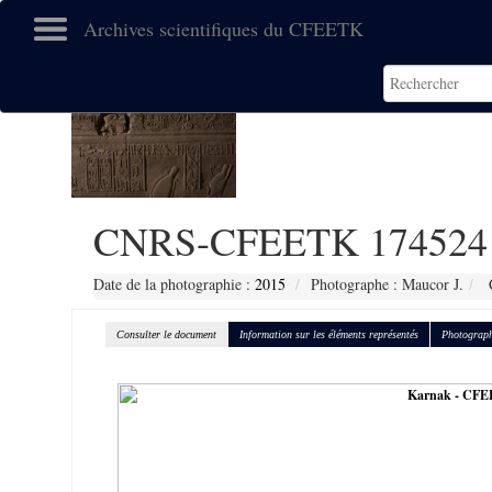
Archives scientifiques du CFEETK
CNRS-CFEETK 174524
Date de la photographie :
2015
Photographe : Maucor J.
C
Consulter le document
Information sur les éléments représentés
Photograph