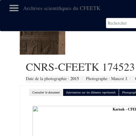
Archives scientifiques du CFEETK
CNRS-CFEETK 174523
Date de la photographie :
2015
Photographe : Maucor J.
C
Consulter le document
Information sur les éléments représentés
Photograph