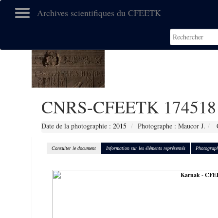
Archives scientifiques du CFEETK
CNRS-CFEETK 174518
Date de la photographie :
2015
Photographe : Maucor J.
C
Consulter le document
Information sur les éléments représentés
Photograph