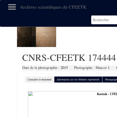
Archives scientifiques du CFEETK
CNRS-CFEETK 174444
Date de la photographie :
2015
Photographe : Maucor J.
C
Consulter le document
Information sur les éléments représentés
Photograph