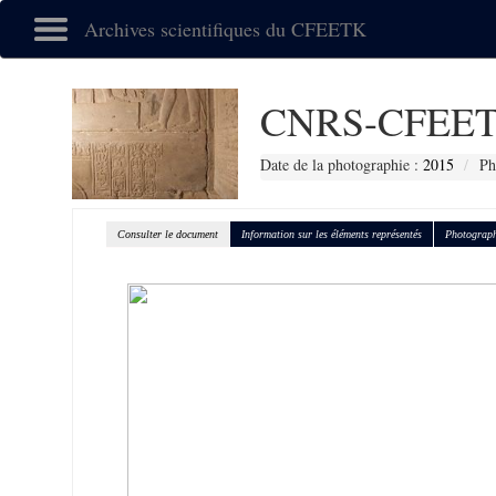
Archives scientifiques du CFEETK
CNRS-CFEET
Date de la photographie :
2015
Ph
Consulter le document
Information sur les éléments représentés
Photograph