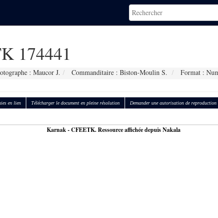
K 174441
otographe : Maucor J.
Commanditaire : Biston-Moulin S.
Format : Num
ies en lien
Télécharger le document en pleine résolution
Demander une autorisation de reproduction