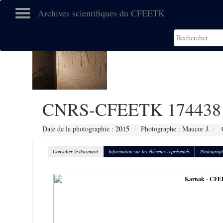
Archives scientifiques du CFEETK
CNRS-CFEETK 174438
Date de la photographie :
2015
Photographe : Maucor J.
C
Consulter le document
Information sur les éléments représentés
Photograph