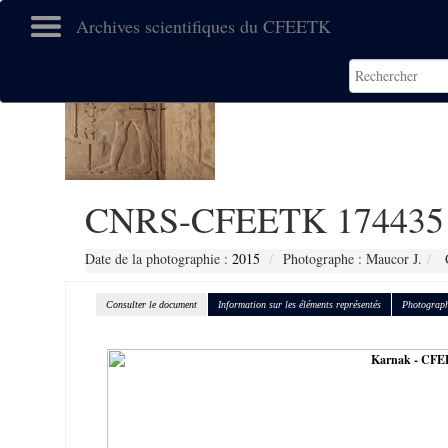
Archives scientifiques du CFEETK
CNRS-CFEETK 174435
Date de la photographie :
2015
Photographe : Maucor J.
C
Consulter le document
Information sur les éléments représentés
Photograph