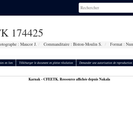
K 174425
otographe : Maucor J.
Commanditaire : Biston-Moulin S.
Format : Num
ies en lien
Télécharger le document en pleine résolution
Demander une autorisation de reproduction