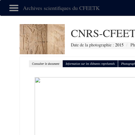
Archives scientifiques du CFEETK
CNRS-CFEET
Date de la photographie :
2015
Ph
Consulter le document
Information sur les éléments représentés
Photograph