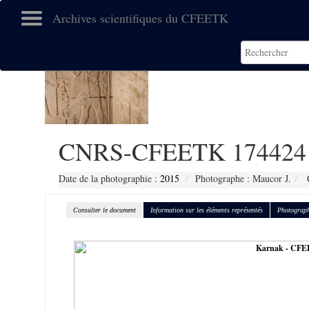
Archives scientifiques du CFEETK
CNRS-CFEETK 174424
Date de la photographie :
2015
Photographe : Maucor J.
C
Consulter le document
Information sur les éléments représentés
Photograph