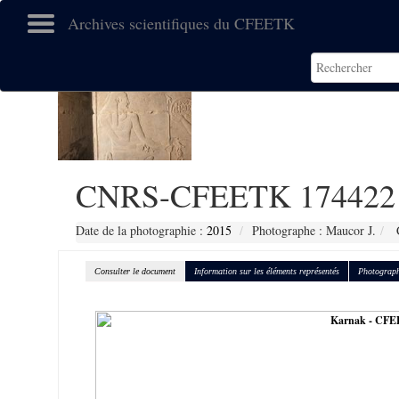
Archives scientifiques du CFEETK
CNRS-CFEETK 174422
Date de la photographie :
2015
Photographe : Maucor J.
C
Consulter le document
Information sur les éléments représentés
Photograph