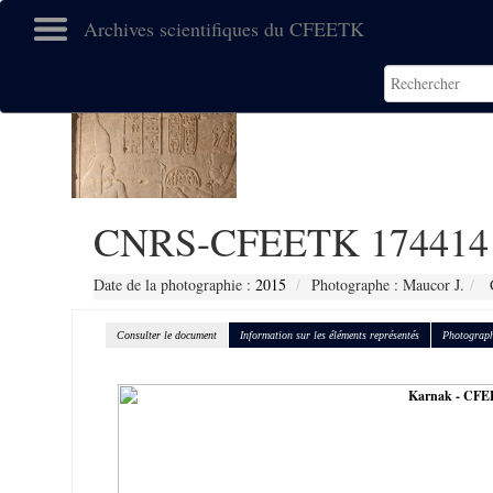
Archives scientifiques du CFEETK
CNRS-CFEETK 174414
Date de la photographie :
2015
Photographe : Maucor J.
C
Consulter le document
Information sur les éléments représentés
Photograph