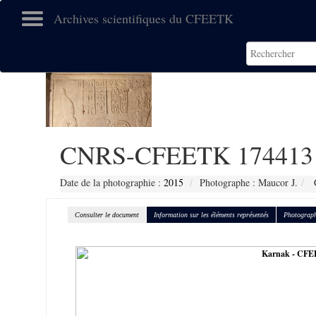
Archives scientifiques du CFEETK
CNRS-CFEETK 174413
Date de la photographie :
2015
Photographe : Maucor J.
C
Consulter le document
Information sur les éléments représentés
Photograph