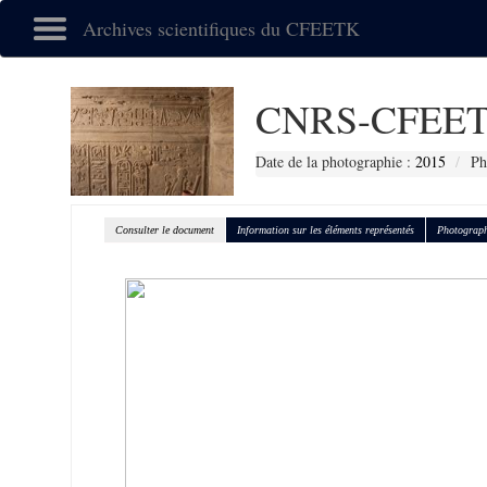
Archives scientifiques du CFEETK
CNRS-CFEET
Date de la photographie :
2015
Ph
Consulter le document
Information sur les éléments représentés
Photograph