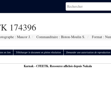
K 174396
otographe : Maucor J.
Commanditaire : Biston-Moulin S.
Format : Num
ies en lien
Télécharger le document en pleine résolution
Demander une autorisation de reproduction