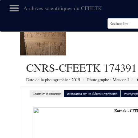
Archives scientifiques du CFEETK
CNRS-CFEETK 174391
Date de la photographie :
2015
Photographe : Maucor J.
C
Consulter le document
Information sur les éléments représentés
Photograph