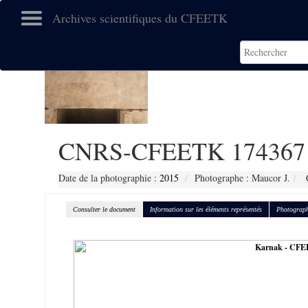
Archives scientifiques du CFEETK
CNRS-CFEETK 174367
Date de la photographie :
2015
Photographe : Maucor J.
C
Consulter le document
Information sur les éléments représentés
Photograph