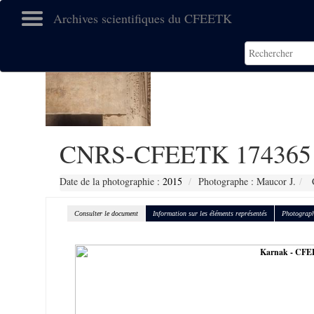
Archives scientifiques du CFEETK
CNRS-CFEETK 174365
Date de la photographie :
2015
Photographe : Maucor J.
C
Consulter le document
Information sur les éléments représentés
Photograph