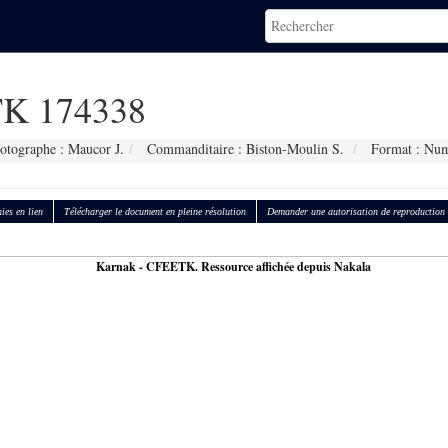
K 174338
otographe : Maucor J.
Commanditaire : Biston-Moulin S.
Format : Num
ies en lien
Télécharger le document en pleine résolution
Demander une autorisation de reproduction