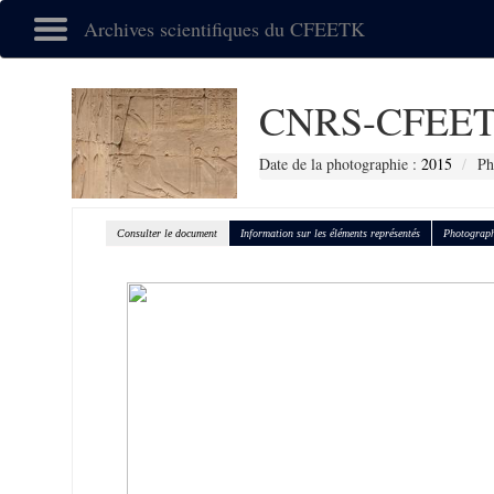
Archives scientifiques du CFEETK
CNRS-CFEET
Date de la photographie :
2015
Ph
Consulter le document
Information sur les éléments représentés
Photograph