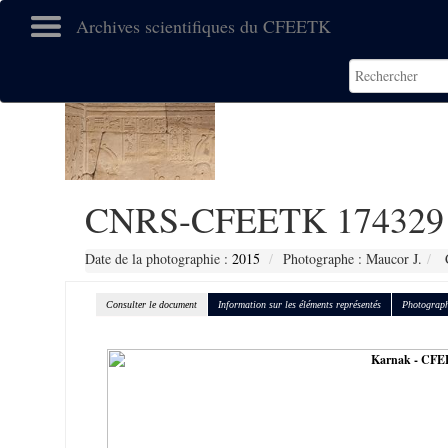
Archives scientifiques du CFEETK
CNRS-CFEETK 174329
Date de la photographie :
2015
Photographe : Maucor J.
C
Consulter le document
Information sur les éléments représentés
Photograph