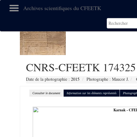
Archives scientifiques du CFEETK
CNRS-CFEETK 174325
Date de la photographie :
2015
Photographe : Maucor J.
C
Consulter le document
Information sur les éléments représentés
Photograph