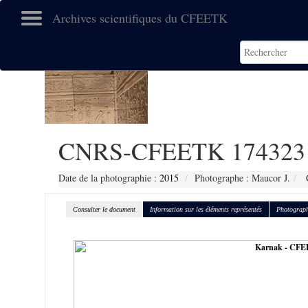
Archives scientifiques du CFEETK
CNRS-CFEETK 174323
Date de la photographie :
2015
Photographe : Maucor J.
C
Consulter le document
Information sur les éléments représentés
Photograph