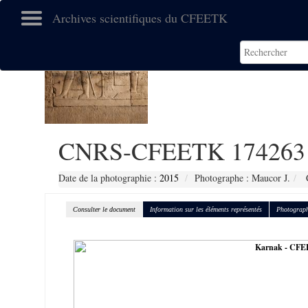
Archives scientifiques du CFEETK
CNRS-CFEETK 174263
Date de la photographie :
2015
Photographe : Maucor J.
C
Consulter le document
Information sur les éléments représentés
Photograph