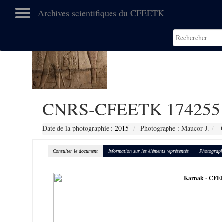
Archives scientifiques du CFEETK
CNRS-CFEETK 174255
Date de la photographie :
2015
Photographe : Maucor J.
C
Consulter le document
Information sur les éléments représentés
Photograph