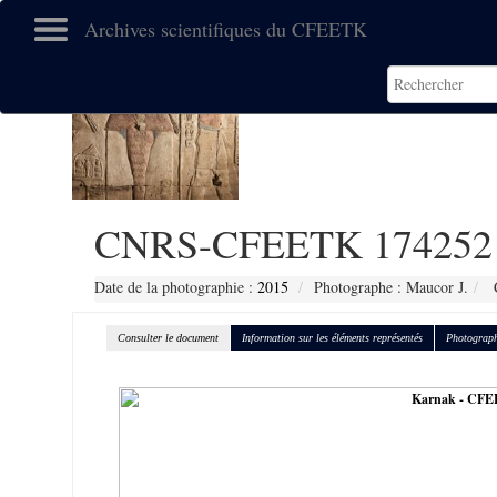
Archives scientifiques du CFEETK
CNRS-CFEETK 174252
Date de la photographie :
2015
Photographe : Maucor J.
C
Consulter le document
Information sur les éléments représentés
Photograph