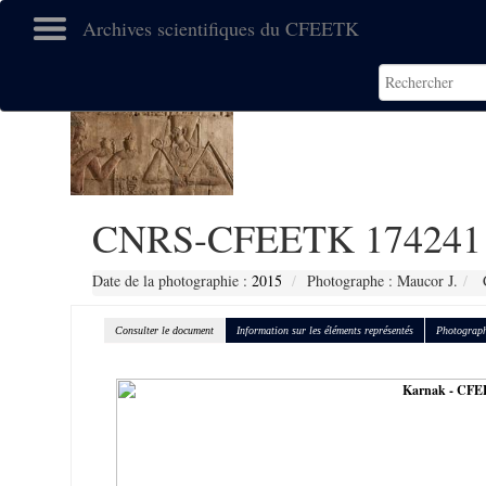
Archives scientifiques du CFEETK
CNRS-CFEETK 174241
Date de la photographie :
2015
Photographe : Maucor J.
C
Consulter le document
Information sur les éléments représentés
Photograph