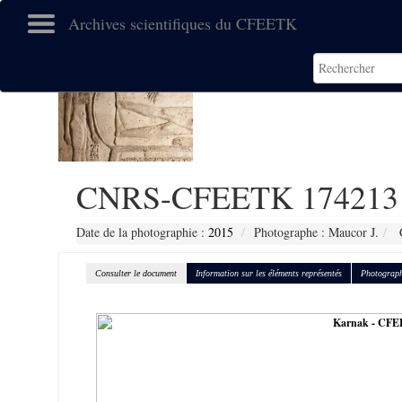
Archives scientifiques du CFEETK
CNRS-CFEETK 174213
Date de la photographie :
2015
Photographe : Maucor J.
C
Consulter le document
Information sur les éléments représentés
Photograph