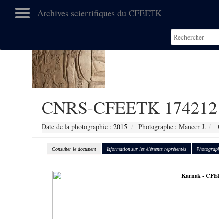
Archives scientifiques du CFEETK
CNRS-CFEETK 174212
Date de la photographie :
2015
Photographe : Maucor J.
C
Consulter le document
Information sur les éléments représentés
Photograph