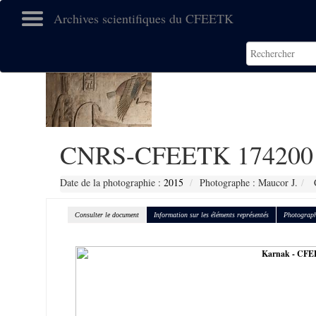
Archives scientifiques du CFEETK
CNRS-CFEETK 174200
Date de la photographie :
2015
Photographe : Maucor J.
C
Consulter le document
Information sur les éléments représentés
Photograph